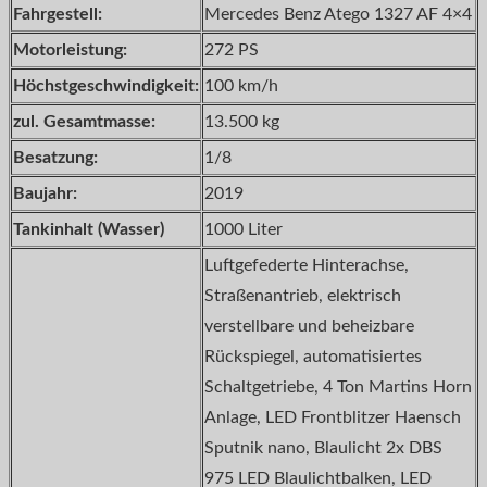
Fahrgestell:
Mercedes Benz Atego 1327 AF 4×4
Motorleistung:
272 PS
Höchstgeschwindigkeit:
100 km/h
zul. Gesamtmasse:
13.500 kg
Besatzung:
1/8
Baujahr:
2019
Tankinhalt (Wasser)
1000 Liter
Luftgefederte Hinterachse,
Straßenantrieb, elektrisch
verstellbare und beheizbare
Rückspiegel, automatisiertes
Schaltgetriebe, 4 Ton Martins Horn
Anlage, LED Frontblitzer Haensch
Sputnik nano, Blaulicht 2x DBS
975 LED Blaulichtbalken, LED