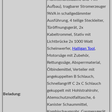
Aufbau), tragbarer Stromerzeuger
9kVA in schallgedämmter
Ausführung, 4 teilige Steckleiter,
Türöffnungsgerät, 2x
Kabeltrommel, Stativ mit
Lichtbrücke 2x 1000 Watt
Scheinwerfer,
Halligan Tool
,
Motorsäge mit Zubehör,
Rettungssäge, Absperrmaterial,
Ölbindemittel, Verteiler mit
angekuppelten B Schlauch,
Schnellangriff C 2x C Schlauch
gekuppelt mit Hohlstrahlrohr,
Beladung:
Atemschutznotfalltasche, 6
Kanister Schaummittel,
Kombischaumrohr, Gasmessgerät