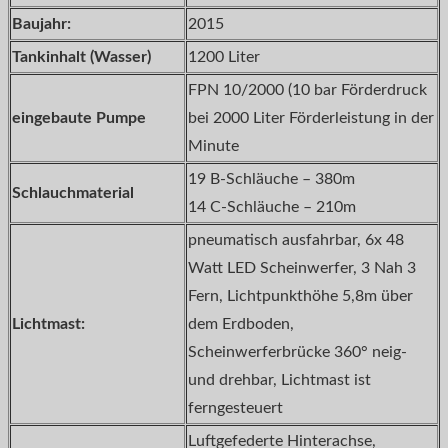
Baujahr:
2015
Tankinhalt (Wasser)
1200 Liter
FPN 10/2000 (10 bar Förderdruck
eingebaute Pumpe
bei 2000 Liter Förderleistung in der
Minute
19 B-Schläuche – 380m
Schlauchmaterial
14 C-Schläuche – 210m
pneumatisch ausfahrbar, 6x 48
Watt LED Scheinwerfer, 3 Nah 3
Fern, Lichtpunkthöhe 5,8m über
Lichtmast:
dem Erdboden,
Scheinwerferbrücke 360° neig-
und drehbar, Lichtmast ist
ferngesteuert
Luftgefederte Hinterachse,